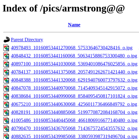
Index of /pics/armstrong@@
Name
Parent Directory
40978493_10160853441270068_57533646730428416_o.jpg
40848432_10160853441160068_5063415886753300480_o.jpg
40897100_10160853441030068_5369401086476025856_o.jpg
40784137_10160853441375068_2057491262671421440_o.jpg
40848388_10160853441320068_6291940760073797632_o.jpg
40847078_10160853440970068_7145409345142915072_o.jpg
40838684_10160853440990068_8584095450817101824_o.jpg
40675210_10160853440630068_4256011736466849792_o.jpg
40828191_10160853440885068_5199770872084168704_o.jpg
41005486_10160853440445068_4661806916677140480_o.jpg
40790470_10160853436705068_7143675724543557632_o.jpg
40882635_10160853439985068_3380593987319496704_o.jpg