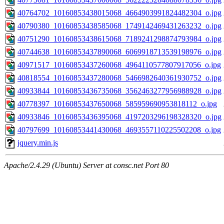
40764702_10160853438015068_4664903991824482304_o.jpg
40790380_10160853438585068_1749142469431263232_o.jpg
40751290_10160853438615068_7189241298874793984_o.jpg
40744638_10160853437890068_6069918713539198976_o.jpg
40971517_10160853437260068_4964110577807917056_o.jpg
40818554_10160853437280068_5466982640361930752_o.jpg
40933844_10160853436735068_3562463277956988928_o.jpg
40778397_10160853437650068_585959690953818112_o.jpg
40933846_10160853436395068_4197203296198328320_o.jpg
40797699_10160853441430068_4693557110225502208_o.jpg
jquery.min.js
Apache/2.4.29 (Ubuntu) Server at consc.net Port 80