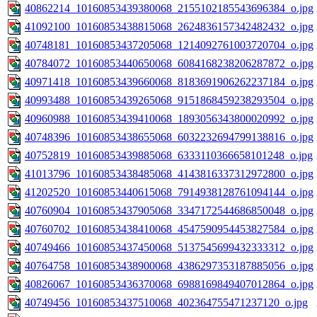
40862214_10160853439380068_2155102185543696384_o.jpg
41092100_10160853438815068_2624836157342482432_o.jpg
40748181_10160853437205068_1214092761003720704_o.jpg
40784072_10160853440650068_6084168238206287872_o.jpg
40971418_10160853439660068_8183691906262237184_o.jpg
40993488_10160853439265068_9151868459238293504_o.jpg
40960988_10160853439410068_1893056343800020992_o.jpg
40748396_10160853438655068_6032232694799138816_o.jpg
40752819_10160853439885068_6333110366658101248_o.jpg
41013796_10160853438485068_4143816337312972800_o.jpg
41202520_10160853440615068_7914938128761094144_o.jpg
40760904_10160853437905068_3347172544686850048_o.jpg
40760702_10160853438410068_4547590954453827584_o.jpg
40749466_10160853437450068_5137545699432333312_o.jpg
40764758_10160853438900068_4386297353187885056_o.jpg
40826067_10160853436370068_6988169849407012864_o.jpg
40749456_10160853437510068_402364755471237120_o.jpg