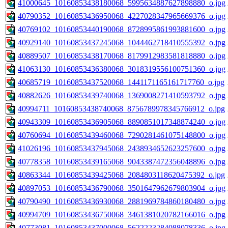
41000645_10160853438180068_5995634887627898880_o.jpg
40790352_10160853436950068_4227028347965669376_o.jpg
40769102_10160853440190068_8728995861993881600_o.jpg
40929140_10160853437245068_1044462718410555392_o.jpg
40889507_10160853438170068_8179912983581818880_o.jpg
41063130_10160853436380068_3018319556100751360_o.jpg
40685719_10160853437520068_1441171165161717760_o.jpg
40882626_10160853439740068_1369008271410593792_o.jpg
40994711_10160853438740068_8756789978345766912_o.jpg
40943309_10160853436905068_8890851017348874240_o.jpg
40760694_10160853439460068_7290281461075148800_o.jpg
41026196_10160853437945068_2438934652623257600_o.jpg
40778358_10160853439165068_9043387472356048896_o.jpg
40863344_10160853439425068_2084803118620475392_o.jpg
40897053_10160853436790068_3501647962679803904_o.jpg
40790490_10160853436930068_2881969784860180480_o.jpg
40994709_10160853436750068_3461381020782166016_o.jpg
40773081_10160853437000068_5622223284088078336_o.jpg